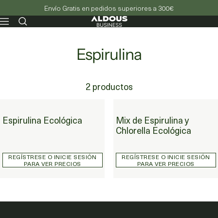
Envío Gratis en pedidos superiores a 300€
Aldous
Navegación
-
Business
Espirulina
2 productos
Espirulina Ecológica
Mix de Espirulina y Chlorella Ecológica
Espirulina Ecológica
Mix de Espirulina y
Chlorella Ecológica
REGÍSTRESE O INICIE SESIÓN
REGÍSTRESE O INICIE SESIÓN
PARA VER PRECIOS
PARA VER PRECIOS