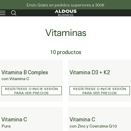
Envío Gratis en pedidos superiores a 300€
Aldous
Navegación
-
Business
Vitaminas
10 productos
Vitamina D3 + K2
Vitamina B Complex
Vitamina D3 + K2
Vitamina B Complex con Vitamina C
con Vitamina C
REGÍSTRESE O INICIE SESIÓN
REGÍSTRESE O INICIE SESIÓN
PARA VER PRECIOS
PARA VER PRECIOS
Vitamina C
Vitamina C
Vitamina C Pura
Vitamina C con Zinc y Coenzima Q10
Pura
con Zinc y Coenzima Q10