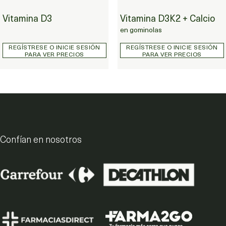
Vitamina D3
Vitamina D3
Vitamina D3K2 + Calcio
Vitamina D3K2 + Calcio en gominolas
en gominolas
REGÍSTRESE O INICIE SESIÓN
REGÍSTRESE O INICIE SESIÓN
PARA VER PRECIOS
PARA VER PRECIOS
Confían en nosotros