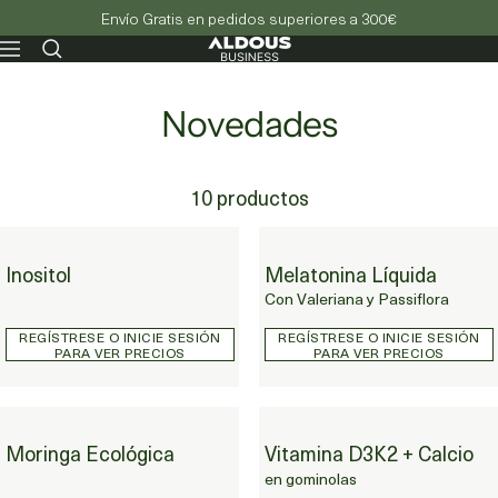
Envío Gratis en pedidos superiores a 300€
Aldous
Navegación
-
Business
Novedades
10 productos
Inositol
Inositol
Melatonina Líquida
Melatonina Líquida
Con Valeriana y Passiflora
REGÍSTRESE O INICIE SESIÓN
REGÍSTRESE O INICIE SESIÓN
PARA VER PRECIOS
PARA VER PRECIOS
Moringa Ecológica
Moringa Ecológica
Vitamina D3K2 + Calcio
Vitamina D3K2 + Calcio en gominolas
en gominolas