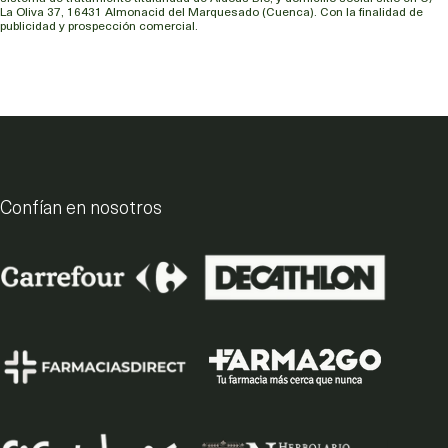
La Oliva 37, 16431 Almonacid del Marquesado (Cuenca). Con la finalidad de
publicidad y prospección comercial.
Confían en nosotros