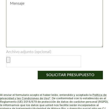
Archivo adjunto (opcional)
SOLICITAR PRESUPUESTO
Al enviar el formulario acepto el haber leído, entendido y aceptado la
Política de
privacidad y las Condiciones de Uso*
. De conformidad con lo establecido en el
Reglamento (UE) 2016/679 de protección de datos de carácter personal (RGPD),
le informamos que los datos que usted nos facilite serán incorporados al
sistema de tratamiento titularidad de Aldous Bio, y domicilio social sitio en C/