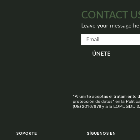
CONTACT U
Leave your message here
ÚNETE
*Al unirte aceptas el tratamiento 
protección de datos* en la Políti
(UE) 2016/679 y a la LOPDGDD 3
SOPORTE
SÍGUENOS EN