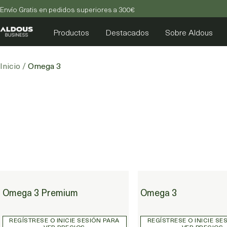
Envío Gratis en pedidos superiores a 300€
Aldous
Productos
Destacados
Sobre Aldous
-
Business
Inicio
Omega 3
Omega 3 Premium
Omega 3
Omega 3 Premium
Omega 3
REGÍSTRESE O INICIE SESIÓN PARA
REGÍSTRESE O INICIE SE
VER PRECIOS
VER PRECIOS