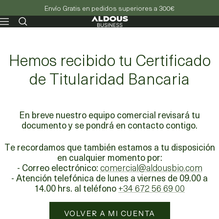
Envío Gratis en pedidos superiores a 300€
Aldous
Navegación
-
Business
Hemos recibido tu Certificado
de Titularidad Bancaria
En breve nuestro equipo comercial revisará tu
documento y se pondrá en contacto contigo.
Te recordamos que también estamos a tu disposición
en cualquier momento por:
- Correo electrónico:
comercial@aldousbio.com
- Atención telefónica de lunes a viernes de 09.00 a
14.00 hrs. al teléfono
+34 672 56 69 00
VOLVER A MI CUENTA