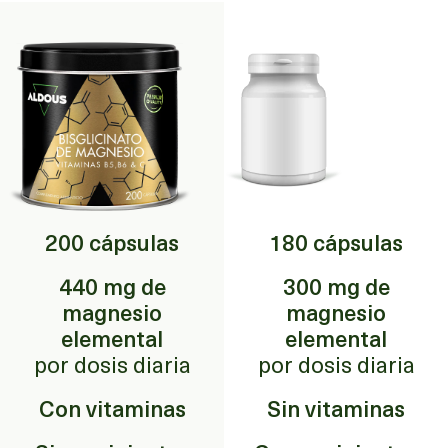
equilibrada. Si se están tomando medicamentos, es oportuno consultar
con el médico. No utilizar durante el embarazo o la lactancia. Mantener
fuera del alcance de los niños más pequeños. Solo para adultos.
Conservar en un lugar fresco y seco.
200 cápsulas
180 cápsulas
440 mg de
300 mg de
magnesio
magnesio
elemental
elemental
por dosis diaria
por dosis diaria
Con vitaminas
Sin vitaminas