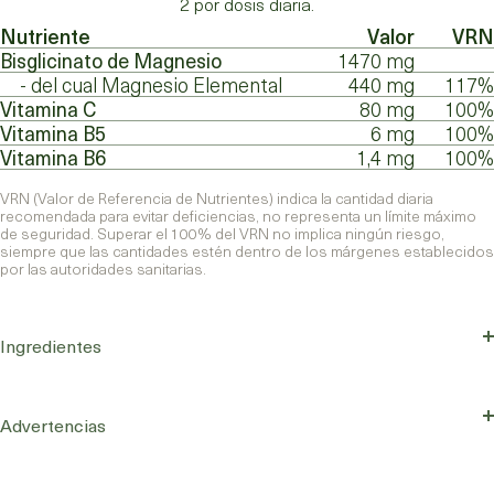
2 por dosis diaria.
Nutriente
Valor
VRN
Bisglicinato de Magnesio
1470 mg
- del cual Magnesio Elemental
440 mg
117%
Vitamina C
80 mg
100%
Vitamina B5
6 mg
100%
Vitamina B6
1,4 mg
100%
VRN (Valor de Referencia de Nutrientes) indica la cantidad diaria
recomendada para evitar deficiencias, no representa un límite máximo
de seguridad. Superar el 100% del VRN no implica ningún riesgo,
siempre que las cantidades estén dentro de los márgenes establecidos
por las autoridades sanitarias.
Ingredientes
Bisglicinato de Magnesio, Cápsula de origen vegetal (Agente de
recubrimiento: Hidroxipropilmetilcelulosa), Agente de carga: celulosa
microcristalina, Ácido L-Ascórbico (Vitamina C), Ácido pantoténico
Advertencias
(Vitamina B5) y Clorhidrato de piridoxina (Vitamina B6).
No superar la dosis diaria recomendada. Los complementos
alimenticios no deben utilizarse como sustitutos de una dieta